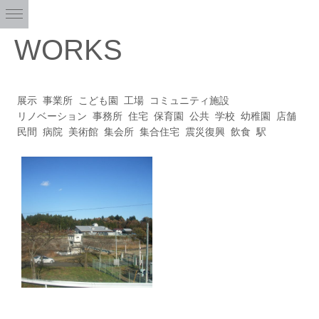
WORKS
展示
事業所
こども園
工場
コミュニティ施設
リノベーション
事務所
住宅
保育園
公共
学校
幼稚園
店舗
民間
病院
美術館
集会所
集合住宅
震災復興
飲食
駅